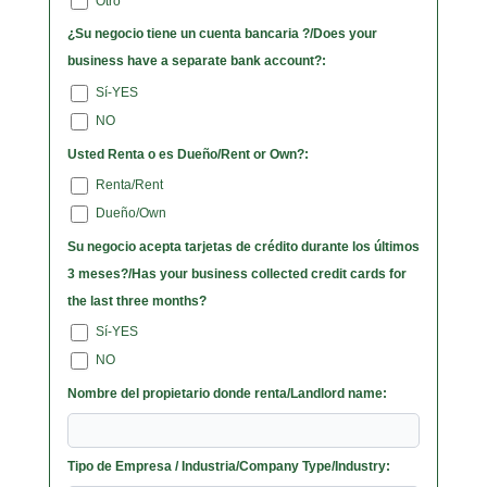
Otro
¿Su negocio tiene un cuenta bancaria ?/Does your
business have a separate bank account?:
Sí-YES
NO
Usted Renta o es Dueño/Rent or Own?:
Renta/Rent
Dueño/Own
Su negocio acepta tarjetas de crédito durante los últimos
3 meses?/Has your business collected credit cards for
the last three months?
Sí-YES
NO
Nombre del propietario donde renta/Landlord name:
Tipo de Empresa / Industria/Company Type/Industry: