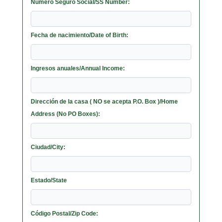
Número Seguro Social/SS Number:
Fecha de nacimiento/Date of Birth:
Ingresos anuales/Annual Income:
Dirección de la casa ( NO se acepta P.O. Box )/Home
Address (No PO Boxes):
Ciudad/City:
Estado/State
Código Postal/Zip Code: