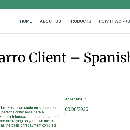
HOME
ABOUT US
PRODUCTS
HOW IT WORKS
rro Client – Spanis
Fecha/Date:
*
ombre y está confiando en sus propios
ra persona como base para el
y omitir Información del propietario ( 2
e and are relying on your own income or