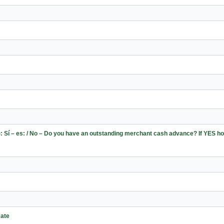
 Sí – es: / No – Do you have an outstanding merchant cash advance? If YES h
Date