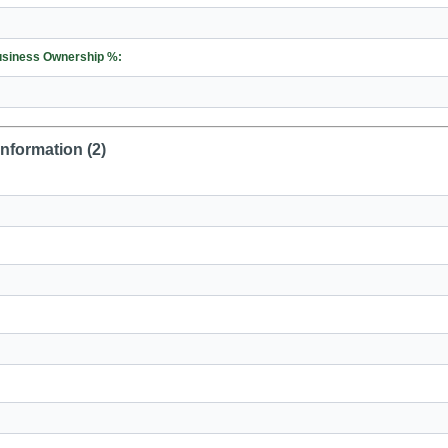
el negocio % /Business Ownership %:
Information (2)