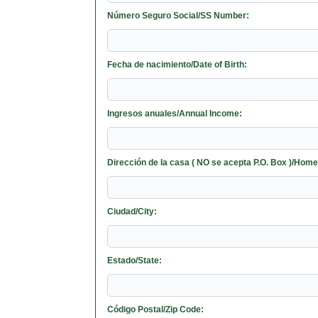
Número Seguro Social/SS Number:
Fecha de nacimiento/Date of Birth:
Ingresos anuales/Annual Income:
Dirección de la casa ( NO se acepta P.O. Box )/Ho
Ciudad/City:
Estado/State:
Código Postal/Zip Code: