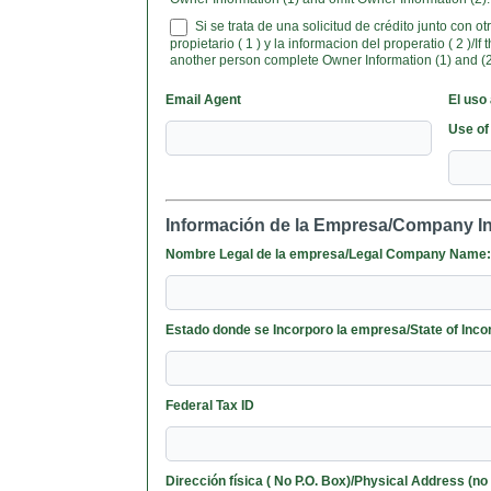
Si se trata de una solicitud de crédito junto con o
propietario ( 1 ) y la informacion del properatio ( 2 )/If t
another person complete Owner Information (1) and (2
Email Agent
El uso
Use of
Información de la Empresa/Company I
Nombre Legal de la empresa/Legal Company Name
Estado donde se Incorporo la empresa/State
Federal Tax ID
Dirección física ( No P.O. Box)/Physical Address (n