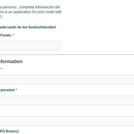
tra persona , completa Información del
his is an application for joint credit with
).
 adecuado de los fondos/Intended
 Funds:
*
nformation
:
*
 of Incorporation
*
o PO Boxes):