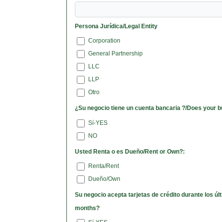
Persona Jurídica/Legal Entity
Corporation
General Partnership
LLC
LLP
Otro
¿Su negocio tiene un cuenta bancaria ?/Does your 
Sí-YES
NO
Usted Renta o es Dueño/Rent or Own?:
Renta/Rent
Dueño/Own
Su negocio acepta tarjetas de crédito durante los últimos 3 meses?/Has your business collected credit cards for the last three
months?