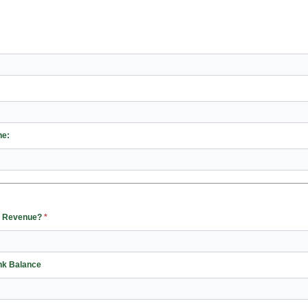
:
ne:
ss Revenue?
*
nk Balance