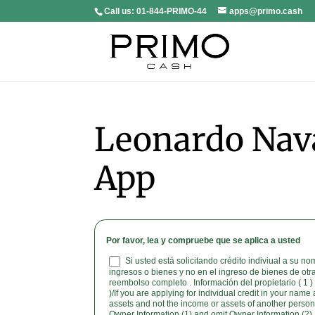
Call us:
01-844-PRIMO-44
apps@primo.cash
Leonardo Nava
App
Por favor, lea y compruebe que se aplica a usted
Si usted está solicitando crédito indiviual a su n
ingresos o bienes y no en el ingreso de bienes de ot
reembolso completo . Información del propietario ( 1 ) 
)/If you are applying for individual credit in your nam
assets and not the income or assets of another person as the basis of repayment complete
Owner Information (1) and omit Owner Information (2).