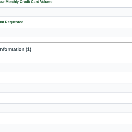
eta de crédito/Your Monthly Credit Card Volume
ount Requested
Information (1)