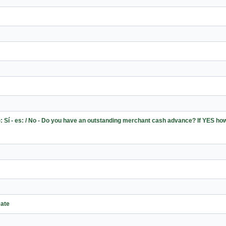
 Sí - es: / No - Do you have an outstanding merchant cash advance? If YES ho
Date