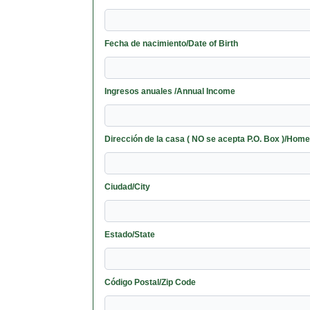
Fecha de nacimiento/Date of Birth
Ingresos anuales /Annual Income
Dirección de la casa ( NO se acepta P.O. Box )/Ho
Ciudad/City
Estado/State
Código Postal/Zip Code