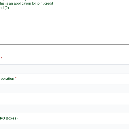
this is an application for joint credit
nd (2).
:
*
 of Incorporation
*
o PO Boxes)