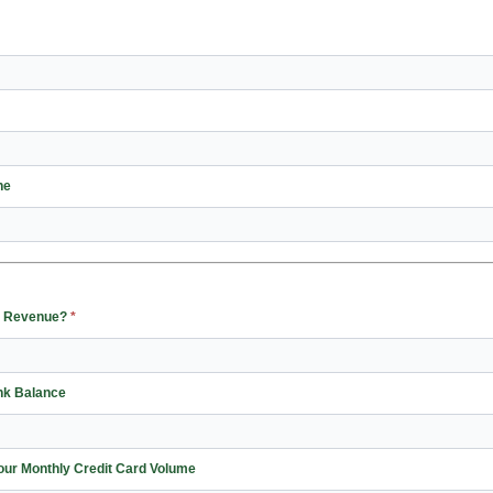
ne
ss Revenue?
*
nk Balance
eta de crédito/Your Monthly Credit Card Volume