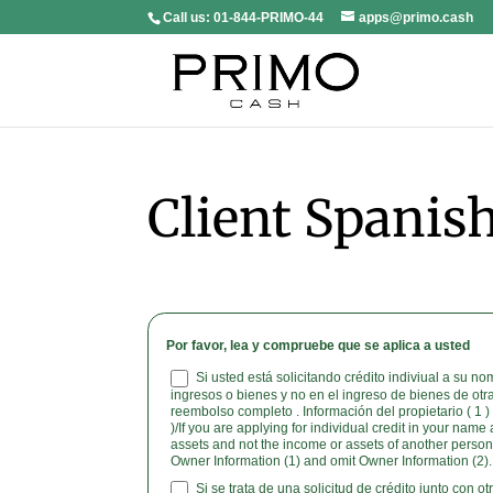
Call us:
01-844-PRIMO-44
apps@primo.cash
Client Spanis
Por favor, lea y compruebe que se aplica a usted
Si usted está solicitando crédito indiviual a su n
ingresos o bienes y no en el ingreso de bienes de ot
reembolso completo . Información del propietario ( 1 ) 
)/If you are applying for individual credit in your nam
assets and not the income or assets of another person as the basis of repayment complete
Owner Information (1) and omit Owner Information (2).
Si se trata de una solicitud de crédito junto con o