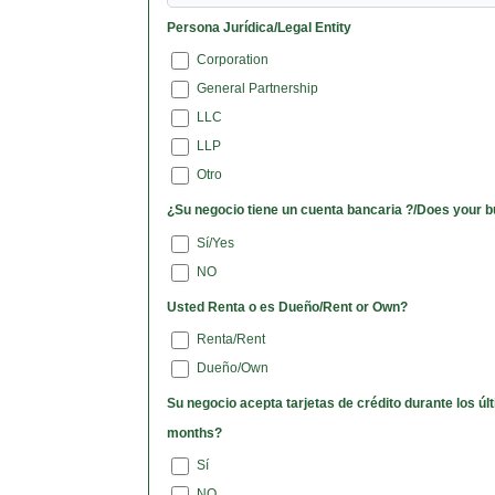
Persona Jurídica/Legal Entity
Corporation
General Partnership
LLC
LLP
Otro
¿Su negocio tiene un cuenta bancaria ?/Does your 
Sí/Yes
NO
Usted Renta o es Dueño/Rent or Own?
Renta/Rent
Dueño/Own
Su negocio acepta tarjetas de crédito durante los últimos 3 meses?/Has your business collected credit cards for the last three
months?
Sí
NO