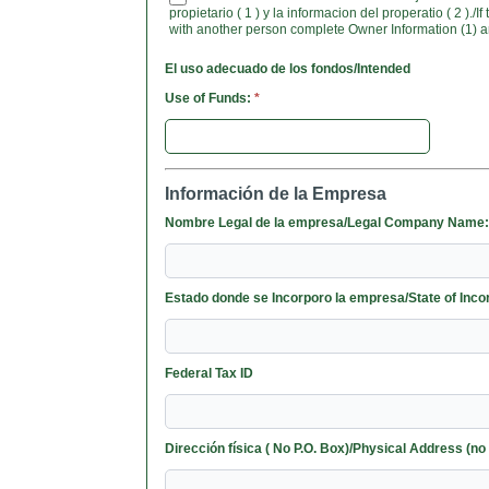
propietario ( 1 ) y la informacion del properatio ( 2 )./If 
with another person complete Owner Information (1) a
El uso adecuado de los fondos/Intended
Use of Funds:
*
Información de la Empresa
Nombre Legal de la empresa/Legal Company Name
Estado donde se Incorporo la empresa/State
Federal Tax ID
Dirección física ( No P.O. Box)/Physical Address (n