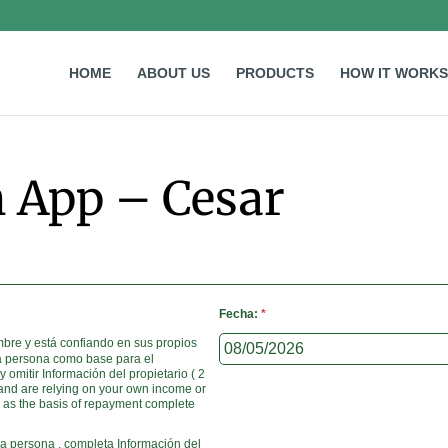
HOME
ABOUT US
PRODUCTS
HOW IT WORKS
h App – Cesar
Fecha:
*
ombre y está confiando en sus propios
ra persona como base para el
y omitir Información del propietario ( 2
e and are relying on your own income or
tra persona , completa Información del